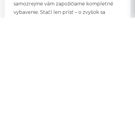
samozrejme vám zapožičiame kompletné
vybavenie. Stačí len prísť – o zvyšok sa
postaráme my!
Pre Pokročilých:
Zlepšujte svoju techniku, trénujte nové
triky a posúvajte svoje hranice na našom
vleku s rôznorodými prekážkami. Prekážky
možno používať len s vlastným vybavením.
CENNÍK WAKEBOARDINGU