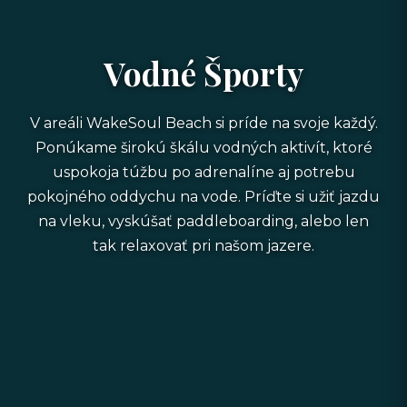
Vodné Športy
V areáli WakeSoul Beach si príde na svoje každý.
Ponúkame širokú škálu vodných aktivít, ktoré
uspokoja túžbu po adrenalíne aj potrebu
pokojného oddychu na vode. Príďte si užiť jazdu
na vleku, vyskúšať paddleboarding, alebo len
tak relaxovať pri našom jazere.